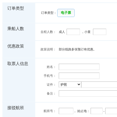
岁的婴儿乘船，免票婴儿不另设席位（香港机场线，免票婴儿仍需提供名单资料
订单类型
应按超过之人数购买童票。
电子票
订单类型：
6
：旅客持票乘船，只限于船票注明之日期、航线、班次，逾期无效；
7
：船到目的港后，因当地政府检查人员拒绝登岸，而需由原船遣回之旅客，仍需
8
：由于不可抗力因素、船舶故障以及各种意外原因，而造成航程中断、或改靠就
乘船人数
我司不承担由此而造成的滞留、
阻延而引起的任何损失；
去程人数：
成人
，小童
9：每天14班船；
10：以上信息仅供参考，如有变更，以船务公司公布为准。
优惠政策
11：预订机场线船票（换票券除外），提交订单后，均需在订单查询，订单详情
政策说明：
部分线路多张预订有优惠。
取票人信息
姓名：
手机号：
证件：
备注：
接驳航班
航班号：
， 始止地：
-