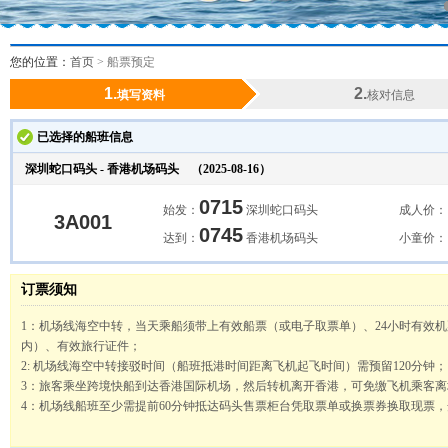
您的位置：
首页
>
船票预定
1.
2.
填写资料
核对信息
已选择的船班信息
深圳蛇口码头 - 香港机场码头
（2025-08-16）
0715
始发：
深圳蛇口码头
成人价：
3A001
0745
达到：
香港机场码头
小童价：
订票须知
1
：机场线海空中转，当天乘船须带上有效船票（或电子取票单）、
24
小时有效机
内）、有效旅行证件；
2:
机场线海空中转接驳时间（船班抵港时间距离飞机起飞时间）需预留
120
分钟；
3
：旅客乘坐跨境快船到达香港国际机场，然后转机离开香港，可免缴飞机乘客离
4
：机场线船班至少需提前
60
分钟抵达码头售票柜台凭取票单或换票券换取现票，
止入闸；
.
5
：凡年满六周岁以上的旅客须购全票，凡年满一周岁以上、六周岁以下之小童，